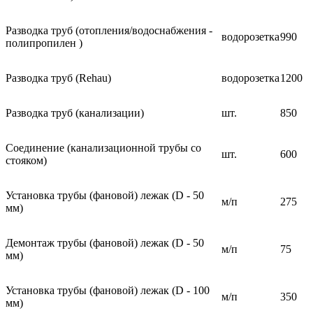
Разводка труб (отопления/водоснабжения -
водорозетка
990
полипропилен )
Разводка труб (Rehau)
водорозетка
1200
Разводка труб (канализации)
шт.
850
Соединение (канализационной трубы со
шт.
600
стояком)
Установка трубы (фановой) лежак (D - 50
м/п
275
мм)
Демонтаж трубы (фановой) лежак (D - 50
м/п
75
мм)
Установка трубы (фановой) лежак (D - 100
м/п
350
мм)