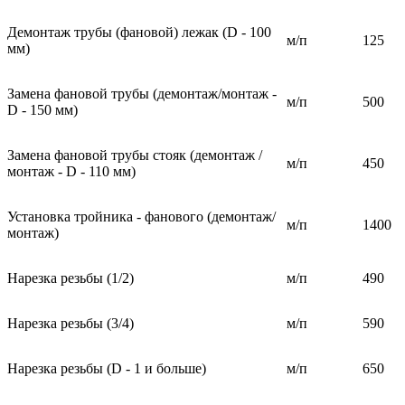
Демонтаж трубы (фановой) лежак (D - 100
м/п
125
мм)
Замена фановой трубы (демонтаж/монтаж -
м/п
500
D - 150 мм)
Замена фановой трубы стояк (демонтаж /
м/п
450
монтаж - D - 110 мм)
Установка тройника - фанового (демонтаж/
м/п
1400
монтаж)
Нарезка резьбы (1/2)
м/п
490
Нарезка резьбы (3/4)
м/п
590
Нарезка резьбы (D - 1 и больше)
м/п
650