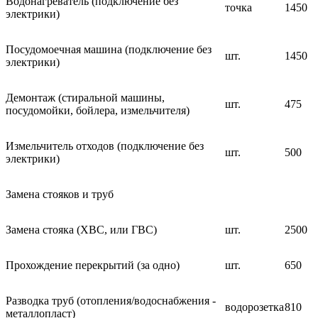
Водонагреватель (подключение без
точка
1450
электрики)
Посудомоечная машина (подключение без
шт.
1450
электрики)
Демонтаж (стиральной машины,
шт.
475
посудомойки, бойлера, измельчителя)
Измельчитель отходов (подключение без
шт.
500
электрики)
Замена стояков и труб
Замена стояка (ХВС, или ГВС)
шт.
2500
Прохождение перекрытий (за одно)
шт.
650
Разводка труб (отопления/водоснабжения -
водорозетка
810
металлопласт)