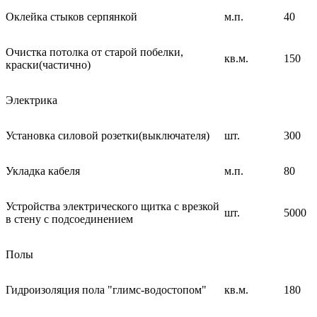
Оклейка стыков серпянкой
м.п.
40
Очистка потолка от старой побелки,
кв.м.
150
краски(частично)
Электрика
Установка силовой розетки(выключателя)
шт.
300
Укладка кабеля
м.п.
80
Устройства электрического щитка с врезкой
шт.
5000
в стену с подсоединением
Полы
Гидроизоляция пола "глимс-водостопом"
кв.м.
180