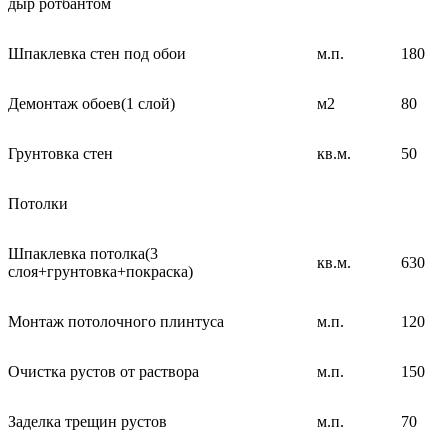
дыр ротбантом
Шпаклевка стен под обои
м.п.
180
Демонтаж обоев(1 слой)
м2
80
Грунтовка стен
кв.м.
50
Потолки
Шпаклевка потолка(3
кв.м.
630
слоя+грунтовка+покраска)
Монтаж потолочного плинтуса
м.п.
120
Очистка рустов от раствора
м.п.
150
Заделка трещин рустов
м.п.
70