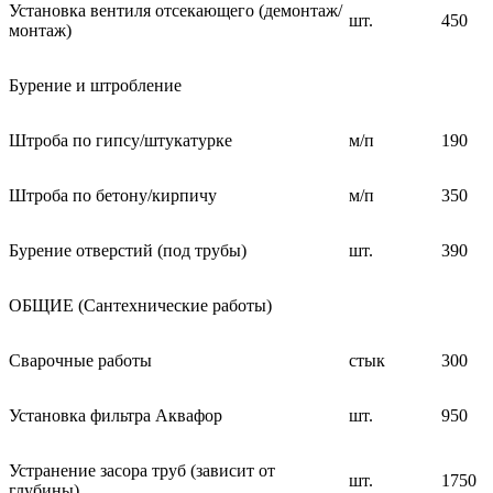
Установка вентиля отсекающего (демонтаж/
шт.
450
монтаж)
Бурение и штробление
Штроба по гипсу/штукатурке
м/п
190
Штроба по бетону/кирпичу
м/п
350
Бурение отверстий (под трубы)
шт.
390
ОБЩИЕ (Сантехнические работы)
Сварочные работы
стык
300
Установка фильтра Аквафор
шт.
950
Устранение засора труб (зависит от
шт.
1750
глубины)